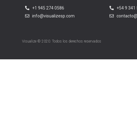
+1 945 274 0586
+54 9 341 
info@visualizesp.com
contacto@
Visualize © 2020. Todos los derechos reservados